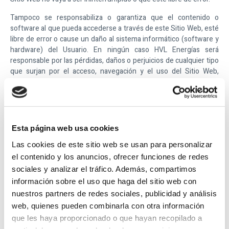
Tampoco se responsabiliza o garantiza que el contenido o
software al que pueda accederse a través de este Sitio Web, esté
libre de error o cause un daño al sistema informático (software y
hardware) del Usuario. En ningún caso
HVL Energías
será
responsable por las pérdidas, daños o perjuicios de cualquier tipo
que surjan por el acceso, navegación y el uso del Sitio Web,
incluyéndose, pero no limitándose, a los ocasionados a los
sistemas informáticos o los provocados por la introducción de
virus.
HVL Energías
tampoco se hace responsable de los daños que
Esta página web usa cookies
pudiesen ocasionarse a los usuarios por un uso inadecuado de
este Sitio Web. En particular, no se hace responsable en modo
Las cookies de este sitio web se usan para personalizar
alguno de las caídas, interrupciones, falta o defecto de las
el contenido y los anuncios, ofrecer funciones de redes
telecomunicaciones que pudieran ocurrir.
sociales y analizar el tráfico. Además, compartimos
información sobre el uso que haga del sitio web con
IV. POLÍTICA DE ENLACES
nuestros partners de redes sociales, publicidad y análisis
Se informa que el Sitio Web de
HVL Energías
pone o puede poner
web, quienes pueden combinarla con otra información
a disposición de los Usuarios medios de enlace (como, entre
que les haya proporcionado o que hayan recopilado a
otros, links, banners, botones), directorios y motores de