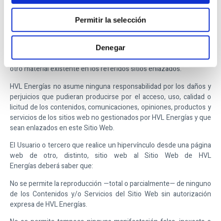
exactitud, veracidad, validez o legalidad de sitios ajenos a su
propiedad a los que se pueda acceder por medio de los enlaces.
Permitir la selección
HVL Energías
en ningún caso revisará o controlará el contenido de
otros sitios web, así como tampoco aprueba, examina ni hace
Denegar
propios los productos y servicios, contenidos, archivos y cualquier
otro material existente en los referidos sitios enlazados.
HVL Energías
no asume ninguna responsabilidad por los daños y
perjuicios que pudieran producirse por el acceso, uso, calidad o
licitud de los contenidos, comunicaciones, opiniones, productos y
servicios de los sitios web no gestionados por
HVL Energías
y que
sean enlazados en este Sitio Web.
El Usuario o tercero que realice un hipervínculo desde una página
web de otro, distinto, sitio web al Sitio Web de
HVL
Energías
deberá saber que:
No se permite la reproducción —total o parcialmente— de ninguno
de los Contenidos y/o Servicios del Sitio Web sin autorización
expresa de
HVL Energías
.