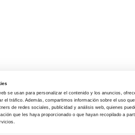
to
Legal
ies
web se usan para personalizar el contenido y los anuncios, ofrec
ar el tráfico. Además, compartimos información sobre el uso que
 Ind. la Mies, 39679
Aviso legal
tners de redes sociales, publicidad y análisis web, quienes pue
as, Cantabria
ación que les haya proporcionado o que hayan recopilado a parti
Política de privacidad
o@hvlenergias.com
vicios.
Política de Cookies
4) 942 103 900