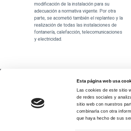
modificación de la instalación para su
adecuación a normativa vigente. Por otra
parte, se acometió también el replanteo y la
realización de todas las instalaciones de
fontanería, calefacción, telecomunicaciones
y electricidad.
Contac
Esta página web usa cook
Las cookies de este sitio 
de redes sociales y analiz
Pol.
sitio web con nuestros par
Varg
Profesionales del sector de
combinarla con otra inform
calefacción, climatización y
inf
que haya hecho de sus ser
energías alternativas
(+3