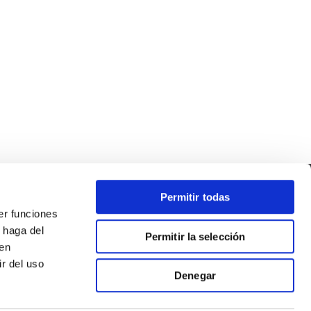
Permitir todas
er funciones
 haga del
Permitir la selección
den
r del uso
Denegar